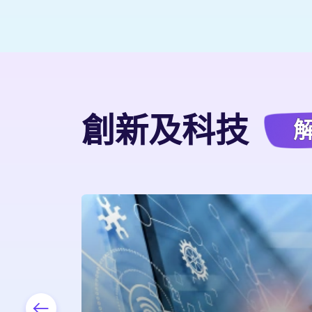
創新及科技