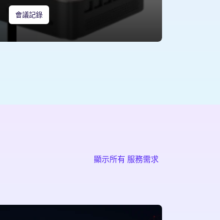
會議記錄
顯示所有
服務需求