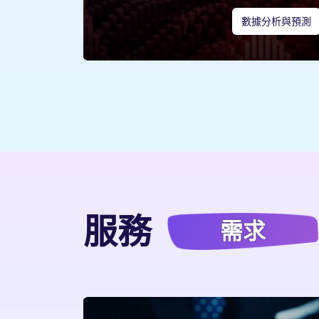
數據分析與預測
服務
需求