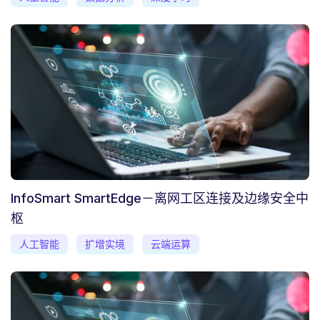
InfoSmart SmartEdge－离网工区连接及边缘安全中
枢
人工智能
扩增实境
云端运算