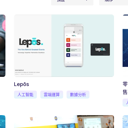
Lepōs
零
售
人工智能
雲端運算
數據分析