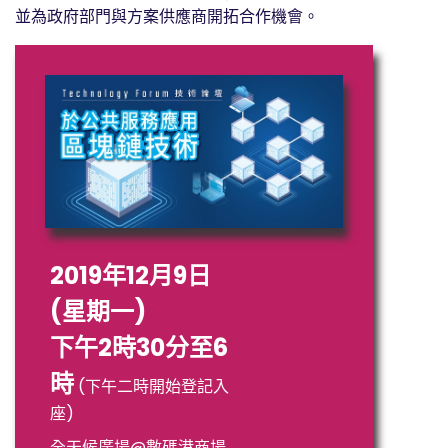
並為政府部門與方案供應商開拓合作機會
。
2019年12月9日
(星期一)
下午2時30分至6
時
(下午二時開始登記入
座)
全天候廣場@數碼港商場