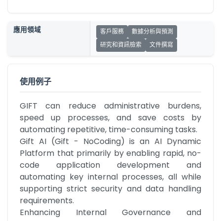
應用領域
客戶服務
數據分析與預測
研究和資訊檢索
文件撰寫
使用例子
GIFT can reduce administrative burdens, 
speed up processes, and save costs by 
automating repetitive, time-consuming tasks.

Gift AI (Gift - NoCoding) is an AI Dynamic 
Platform that primarily by enabling rapid, no-
code application development and 
automating key internal processes, all while 
supporting strict security and data handling 
requirements.

Enhancing Internal Governance and 