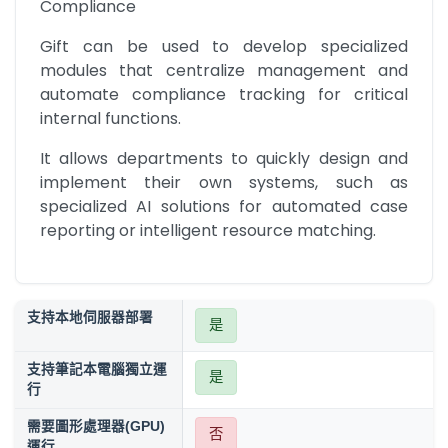
Compliance
Gift can be used to develop specialized 
modules that centralize management and 
automate compliance tracking for critical 
internal functions.
It allows departments to quickly design and 
implement their own systems, such as 
specialized AI solutions for automated case 
reporting or intelligent resource matching.
支持本地伺服器部署
是
支持筆記本電腦獨立運
是
行
需要圖形處理器(GPU)
否
運行