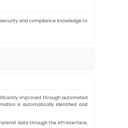
 security and compliance knowledge to 
ificantly improved through automated 
ation is automatically identified and 
ansmit data through the API interface, 