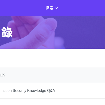
探索
目錄
129
ormation Security Knowledge Q&A