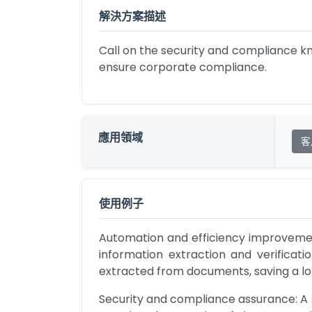
解決方案描述
Call on the security and compliance k
ensure corporate compliance.
應用領域
客
使用例子
Automation and efficiency improvemen
information extraction and verificati
extracted from documents, saving a lo
Security and compliance assurance: A s