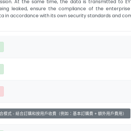
ission. At the same time, the data is transmitted to EY
eing leaked, ensure the compliance of the enterprise
ata in accordance with its own security standards and co
合模式 - 結合訂購和按用戶收費（例如：基本訂購費 + 額外用戶費用）