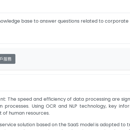
nowledge base to answer questions related to corporate
戶服務
t: The speed and efficiency of data processing are sign
on processes. Using OCR and NLP technology, key inform
t of human resources.
ervice solution based on the SaaS model is adopted to tr