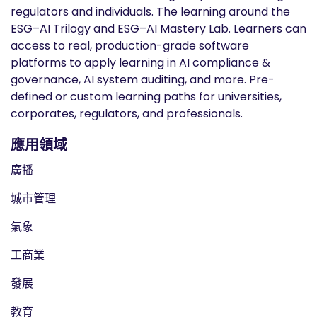
regulators and individuals. The learning around the
ESG–AI Trilogy and ESG–AI Mastery Lab. Learners can
access to real, production-grade software
platforms to apply learning in AI compliance &
governance, AI system auditing, and more. Pre-
defined or custom learning paths for universities,
corporates, regulators, and professionals.
應用領域
廣播
城市管理
氣象
工商業
發展
教育