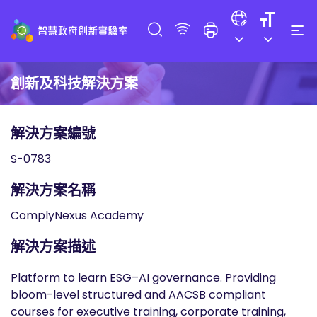
創新及科技解決方案
解決方案編號
S-0783
解決方案名稱
ComplyNexus Academy
解決方案描述
Platform to learn ESG–AI governance. Providing
bloom-level structured and AACSB compliant
courses for executive training, corporate training,