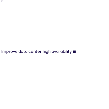
ls.
 Improve data center high availability ◼