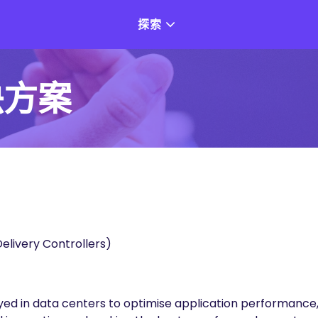
探索
決方案
elivery Controllers)
oyed in data centers to optimise application performance,