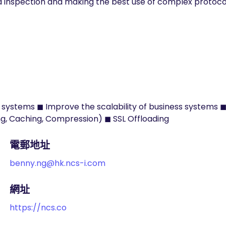
d inspection and making the best use of complex protoco
s systems ◼ Improve the scalability of business systems ◼
g, Caching, Compression) ◼ SSL Offloading
電郵地址
benny.ng@hk.ncs-i.com
網址
https://ncs.co