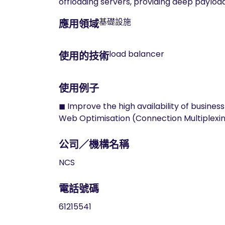
offloading servers, providing deep payloa
基礎設施
應用領域
load balancer
使用的技術
使用例子
◼ Improve the high availability of busines
Web Optimisation (Connection Multiplexin
公司／機構名稱
NCS
電話號碼
61215541