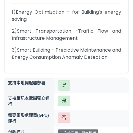
1)Energy Optimization - for Building's energy 
saving.
2)Smart Transportation -Traffic Flow and 
Infrastructure Management
3)Smart Building - Predictive Maintenance and  
Energy Consumption Anomaly Detection
支持本地伺服器部署
是
支持筆記本電腦獨立運
是
行
需要圖形處理器(GPU)
否
運行
付款模式