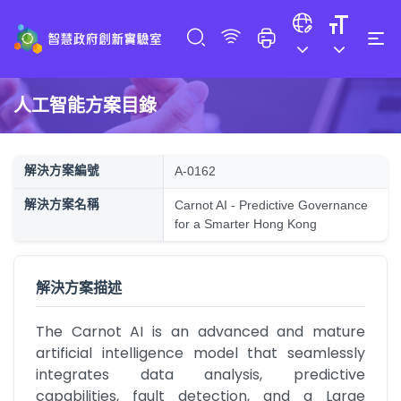
人工智能方案目錄
解決方案編號
A-0162
解決方案名稱
Carnot AI - Predictive Governance
for a Smarter Hong Kong
解決方案描述
The Carnot AI is an advanced and mature 
artificial intelligence model that seamlessly 
integrates data analysis, predictive 
capabilities, fault detection, and a Large 