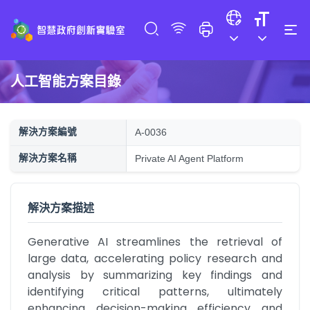
人工智能方案目錄
解決方案編號
A-0036
解決方案名稱
Private AI Agent Platform
解決方案描述
Generative AI streamlines the retrieval of 
large data, accelerating policy research and 
analysis by summarizing key findings and 
identifying critical patterns, ultimately 
enhancing decision-making efficiency and 