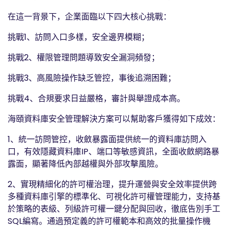
在這一背景下，企業面臨以下四大核心挑戰：
挑戰1、訪問入口多樣，安全邊界模糊；
挑戰2、權限管理問題導致安全漏洞頻發；
挑戰3、高風險操作缺乏管控，事後追溯困難；
挑戰4、合規要求日益嚴格，審計與舉證成本高。
海頤資料庫安全管理解決方案可以幫助客戶獲得如下成效：
1、統一訪問管控，收斂暴露面提供統一的資料庫訪問入
口，有效隱藏資料庫IP、端口等敏感資訊，全面收斂網路暴
露面，顯著降低內部越權與外部攻擊風險。
2、實現精細化的許可權治理，提升運營與安全效率提供跨
多種資料庫引擎的標準化、可視化許可權管理能力，支持基
於策略的表級、列級許可權一鍵分配與回收，徹底告別手工
SQL編寫。通過預定義的許可權範本和高效的批量操作機