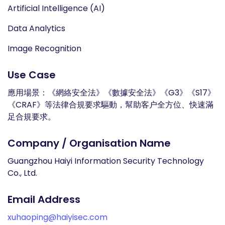
Artificial Intelligence (AI)
Data Analytics
Image Recognition
Use Case
應用場景：《網絡安全法》《數據安全法》《G3》《S17》
《CRAF》等法律合規要求驅動，幫助客户全方位、快速滿
足合規要求。
Company / Organisation Name
Guangzhou Haiyi Information Security Technology
Co., Ltd.
Email Address
xuhaoping@haiyisec.com