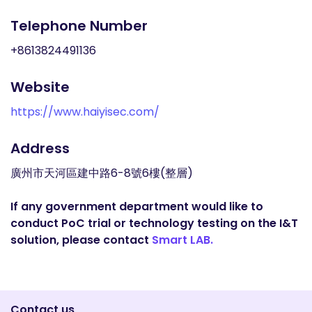
Telephone Number
+8613824491136
Website
https://www.haiyisec.com/
Address
廣州市天河區建中路6-8號6樓(整層)
If any government department would like to
conduct PoC trial or technology testing on the I&T
solution, please contact
Smart LAB.
Contact us