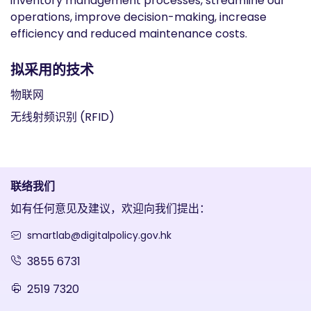
inventory management processes, streamline our
operations, improve decision-making, increase
efficiency and reduced maintenance costs.
拟采用的技术
物联网
无线射频识别 (RFID)
联络我们
如有任何意见及建议，欢迎向我们提出：
smartlab@digitalpolicy.gov.hk
3855 6731
2519 7320