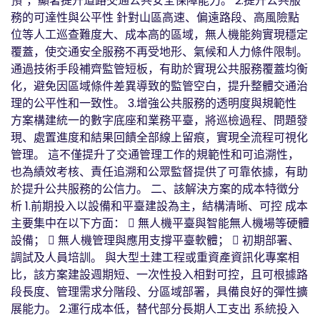
預”，顯著提升道路交通公共安全保障能力。 2.提升公共服
務的可達性與公平性 針對山區高速、偏遠路段、高風險點
位等人工巡查難度大、成本高的區域，無人機能夠實現穩定
覆蓋，使交通安全服務不再受地形、氣候和人力條件限制。
通過技術手段補齊監管短板，有助於實現公共服務覆蓋均衡
化，避免因區域條件差異導致的監管空白，提升整體交通治
理的公平性和一致性。 3.增強公共服務的透明度與規範性
方案構建統一的數字底座和業務平臺，將巡檢過程、問題發
現、處置進度和結果回饋全部線上留痕，實現全流程可視化
管理。 這不僅提升了交通管理工作的規範性和可追溯性，
也為績效考核、責任追溯和公眾監督提供了可靠依據，有助
於提升公共服務的公信力。 二、該解決方案的成本特徵分
析 1.前期投入以設備和平臺建設為主，結構清晰、可控 成本
主要集中在以下方面：  無人機平臺與智能無人機場等硬體
設備；  無人機管理與應用支撐平臺軟體；  初期部署、
調試及人員培訓。 與大型土建工程或重資產資訊化專案相
比，該方案建設週期短、一次性投入相對可控，且可根據路
段長度、管理需求分階段、分區域部署，具備良好的彈性擴
展能力。 2.運行成本低，替代部分長期人工支出 系統投入