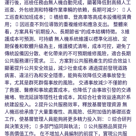
運行後，巡檢任務由無人機自動完成，顯著降低對高頻人工
巡查、外包檢測和特種作業車輛的依賴，長期可減少：  人
工巡查和加班成本；  橋檢車、登高車等高成本設備租賃費
用；  因巡查不到位導致的重複維修和應急支出。 整體來
看，方案具有“前期投入、長期節省”的成本結構特徵。 3.維
護成本可預測、可持續 無人機系統維護以標準化巡檢、定
期保養和軟體升級為主，維護模式清晰，成本可控，避免了
傳統設備因分散、老化帶來的不可預期維修風險，適合長期
公共服務運行需求。 三、方案對公共服務產生的綜合效益 1.
顯著提升公共安全效益，減少社會成本 通過提前發現道路
病害、違法行為和安全隱患，能夠有效降低交通事故發生
率，尤其是群死群傷事故的風險。 交通事故減少不僅節約
了救援、醫療和事故處置成本，也降低了由事故引發的交通
擁堵、物流延誤等隱性社會成本，其綜合社會效益遠高於系
統建設投入。 2.提升公共服務效率，釋放基層管理資源 無
人機巡檢承擔了大量重複性、高風險、低附加值的基礎巡查
工作，使基層管理人員能夠將更多精力投入到：  綜合研判
與決策支持；  多部門協同與執法；  公共服務品質提升
等高價值工作。 在不增加人員編制的前提下，實現公共服