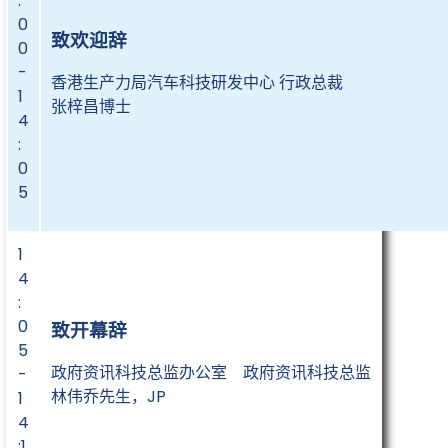
:
0
致欢迎辞
0
-
香港生产力局汽车科技研发中心 行政总裁
1
张梓昌博士
4
:
0
5
1
4
:
0
致开幕辞
5
政府资讯科技总监办公室 政府资讯科技总监
-
林伟乔先生，JP
1
4
:1