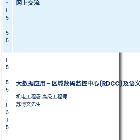
网上交流
-
1
5
:
5
5
1
5
:
5
大数据应用 - 区域数码监控中心(RDCC)及
5
机电工程署 高级工程师
-
苏博文先生
1
6
:1
5