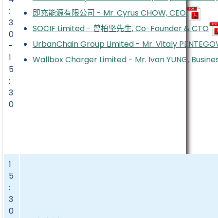
:
即充能源有限公司 - Mr. Cyrus CHOW, CEO
3
SOCIF Limited - 曾柏坚先生, Co-Founder & CTO
0
UrbanChain Group Limited - Mr. Vitaly PENTEGO
-
1
Wallbox Charger Limited - Mr. Ivan YUNG, Busin
5
:
3
0
1
5
:
3
0