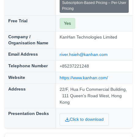
Subscription-Based Pricing – Per-User
Pricing
Free Trial
Yes
Company /
KanHan Technologies Limited
Organisation Name
Email Address
river.hsieh@kanhan.com
Telephone Number
+85237221248
Website
https://www.kanhan.com/
Address
22/F, Hua Fu Commercial Building,
111 Queen's Road West, Hong
Kong
Presentation Decks
Click to download