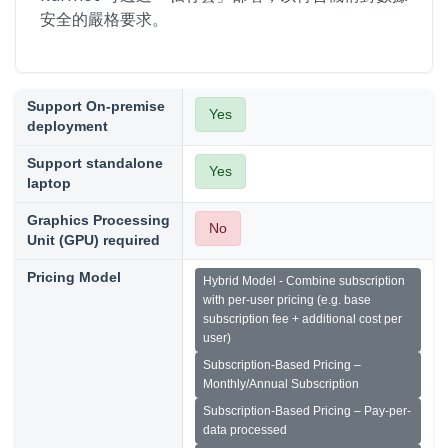
安全的嚴格要求。
Support On-premise
Yes
deployment
Support standalone
Yes
laptop
Graphics Processing
No
Unit (GPU) required
Pricing Model
Hybrid Model - Combine subscription
with per-user pricing (e.g. base
subscription fee + additional cost per
user)
Subscription-Based Pricing –
Monthly/Annual Subscription
Subscription-Based Pricing – Pay-per-
data processed