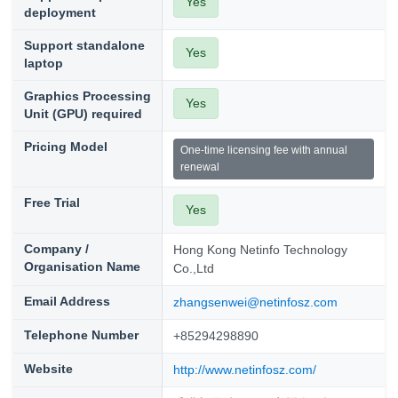
Yes
deployment
Support standalone
Yes
laptop
Graphics Processing
Yes
Unit (GPU) required
Pricing Model
One-time licensing fee with annual
renewal
Free Trial
Yes
Company /
Hong Kong Netinfo Technology
Organisation Name
Co.,Ltd
Email Address
zhangsenwei@netinfosz.com
Telephone Number
+85294298890
Website
http://www.netinfosz.com/