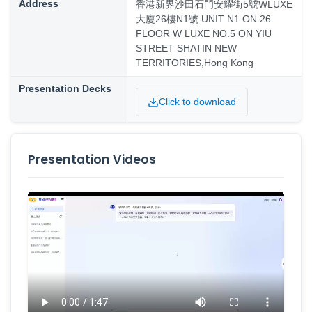
Address
香港新界沙田石門安耀街5號WLUXE
大廈26樓N1號 UNIT N1 ON 26
FLOOR W LUXE NO.5 ON YIU
STREET SHATIN NEW
TERRITORIES,Hong Kong
Presentation Decks
Click to download
Presentation Videos