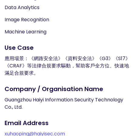
Data Analytics
Image Recognition
Machine Learning
Use Case
應用場景：《網路安全法》《資料安全法》《G3》《S17》
《CRAF》等法律合規要求驅動，幫助客戶全方位、快速地
滿足合規要求。
Company / Organisation Name
Guangzhou Haiyi Information Security Technology
Co., Ltd.
Email Address
xuhaoping@haiyisec.com