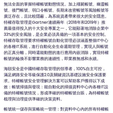
無法全面的掌握特權帳號動態情況。加上殭屍帳號、幽靈帳
號、後門帳號、弱口令帳號、長期未改密帳號等風險帳號等
廣泛存在，且比較隱蔽，為系統資產帶來很大的安全隱患。
特權存取管理是Gartner連續兩年（2018年和2019年）推
薦最值得投入的十大安全專案之一，它能顯著地消除企業中
33%的安全風險，是企業必須具備的一項基本的安全控制。
特權存取管理要求特權帳號自動化管理必須涵蓋整個IT中心
的各種IT系統，進行自動化全生命週期管理，實現人與帳號
的正真分離，同時還能動態的進行應用內嵌消除，實現特權
帳號的輪換不影響業務的連續性，即業務無感和永續。
海頤安全是中國特權存取管理的領導者，100%自主可控，
滿足網路安全等級保護2.0及關鍵資訊基礎設施安全保護要
求。特權帳號安全管理解決方案可以幫助客戶獲得以下成
效：帳號掃描與發現：能自動化的掃描資料中心內各種IT設
備的特權帳號情況，形成準確的特權帳號台賬，為特權帳號
梳理與治理提供準確的決策資料。
帳號統一儲存與策略統一管理：對資料中心內的所有特權帳