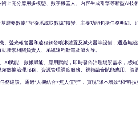
術上充分應用多模態、數字機器人、內容生成引擎等新型AI技
“從基層要數據”向“從系統取數據”轉變。主要功能包括任務明細
槍機、聲光報警器和遠程觸發噴淋裝置及滅火器等設備，通過無
自動聯繫相關負責人、系統遠程斷電及滅火等。
、AI賦能、數據賦能、應用賦能，即時發佈治理場景需求，感
視頻數據治理服務、資源管理調度服務、視頻融合賦能應用、資
務建設。通過“人機結合+無人值守”， 實現“降本增效”和“科