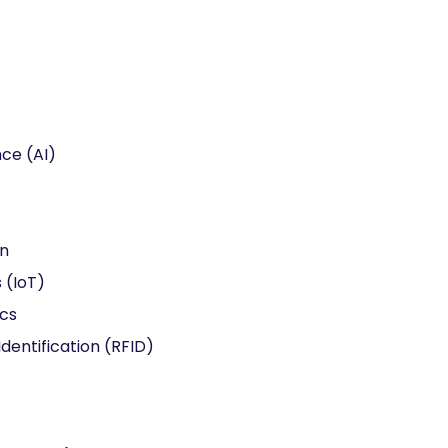
ence (AI)
on
 (IoT)
ics
dentification (RFID)