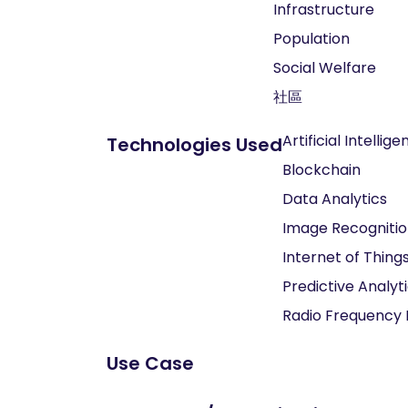
Infrastructure
Population
Social Welfare
社區
Artificial Intellig
Technologies Used
Blockchain
Data Analytics
Image Recogniti
Internet of Things
Predictive Analyt
Radio Frequency I
Use Case