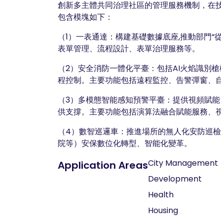
創新多主體共同治理社區的管理服務機制，在技
包含模塊如下：
（1）一表通達：構建基礎數據底座,推動部門
表單管理、流程設計、表單治理服務等。
（2）安全消防一體化平臺：包括AI火焰識別
程控制。主要功能包括遠程監控、告警彈窗、
（3）多模態智能感知預警平臺：提供視頻賦能
供支撐。主要功能包括演算法融合賦能服務、
（4）數智巡邏車：推進場所的無人化安防巡檢任
院等）安保數位化轉型、智能化變革。
City Management
Application Areas
Development
Health
Housing