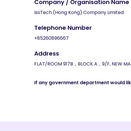
Company / Organisation Name
IssTech (Hong Kong) Company Limited
Telephone Number
+85260896667
Address
FLAT/ROOM 917B，BLOCK A，9/F, NEW MA
If any government department would like