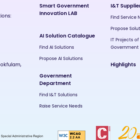
Smart Government
I&T Supplie
Innovation LAB
ions:
Find Service
Propose Solu
AI Solution Catalogue
IT Projects of
Find AI Solutions
Government
Propose AI Solutions
Pokfulam,
Highlights
Government
Department
Find I&T Solutions
Raise Service Needs