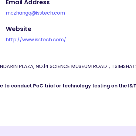
Email Address
mczhangq@isstech.com
Website
http://www.isstech.com/
NDARIN PLAZA, NO.14 SCIENCE MUSEUM ROAD，TSIMSHAT
 to conduct PoC trial or technology testing on the I&T