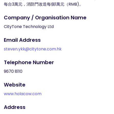
每台3萬元，消防門改造每個1萬元（RMB)。
Company / Organisation Name
CityTone Technology Ltd
Email Address
steven.ykk@citytone.com.hk
Telephone Number
9670 8110
Website
www.holacow.com
Address