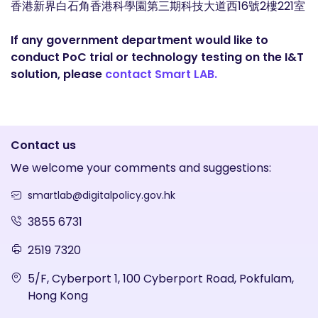
香港新界白石角香港科學園第三期科技大道西16號2樓221室
If any government department would like to
conduct PoC trial or technology testing on the I&T
solution, please
contact Smart LAB.
Contact us
We welcome your comments and suggestions:
smartlab@digitalpolicy.gov.hk
3855 6731
2519 7320
5/F, Cyberport 1, 100 Cyberport Road, Pokfulam,
Hong Kong