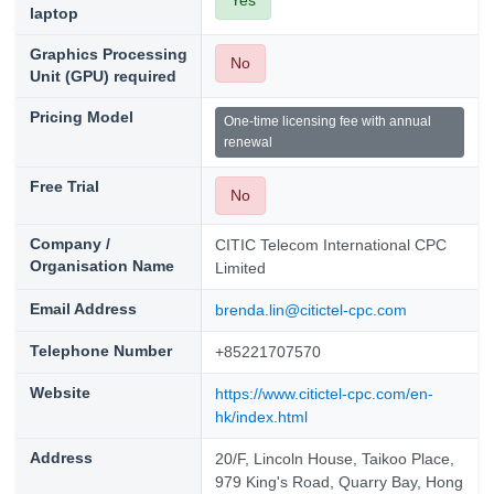
laptop
Graphics Processing
No
Unit (GPU) required
Pricing Model
One-time licensing fee with annual
renewal
Free Trial
No
Company /
CITIC Telecom International CPC
Organisation Name
Limited
Email Address
brenda.lin@citictel-cpc.com
Telephone Number
+85221707570
Website
https://www.citictel-cpc.com/en-
hk/index.html
Address
20/F, Lincoln House, Taikoo Place,
979 King's Road, Quarry Bay, Hong